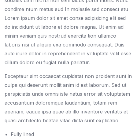
sodales uam morbi non sem lacus porta mollis. Nunc
condime ntum metus eud In molestie sed consect etu
Lorem ipsum dolor sit amet conse adipisicing elit sed
do incididunt ut labore et dolore magna. Ut enim ad
minim veniam quis nostrud exercita tion ullamco
laboris nisi ut aliquip exa commodo consequat. Duis
aute irure dolor in reprehenderit in voluptate velit esse
cillum dolore eu fugiat nulla pariatur.
Excepteur sint occaecat cupidatat non proident sunt in
culpa qui deserunt mollit anim id est laborum. Sed ut
perspiciatis unde omnis iste natus error sit voluptatem
accusantium doloremque laudantium, totam rem
aperiam, eaque ipsa quae ab illo inventore veritatis et
quasi architecto beatae vitae dicta sunt explicabo.
Fully lined