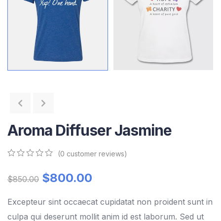
Aroma Diffuser Jasmine
(
0
customer reviews)
0
5
0
out
$
800.00
$
850.00
of
based
on
Excepteur sint occaecat cupidatat non proident sunt in
customer
culpa qui deserunt mollit anim id est laborum. Sed ut
ratings