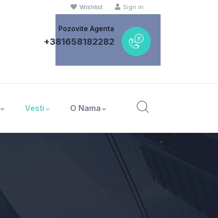
Wishlist
Sign in
Pozovite Agenta
+381658182282
Vesti
O Nama