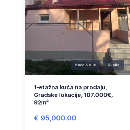
Kuće & Vile
Kupite
1-etažna kuća na prodaju,
Gradske lokacije, 107.000€,
92m²
€ 95,000.00