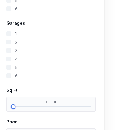
5
6
Garages
1
2
3
4
5
6
Sq Ft
0 — 0
Price