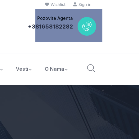
Wishlist
Sign in
Pozovite Agenta
+381658182282
Vesti
O Nama