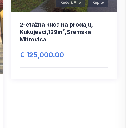
Kuće & Vile
Kupite
2-etažna kuća na prodaju,
Kukujevci,129m²,Sremska
Mitrovica
€ 125,000.00