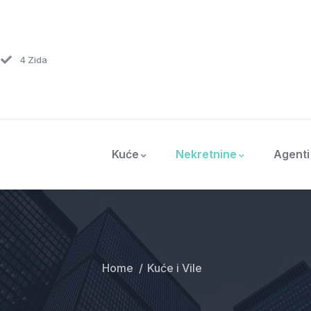
4 Zida
Kuće
Nekretnine
Agenti
Home
Kuće i Vile