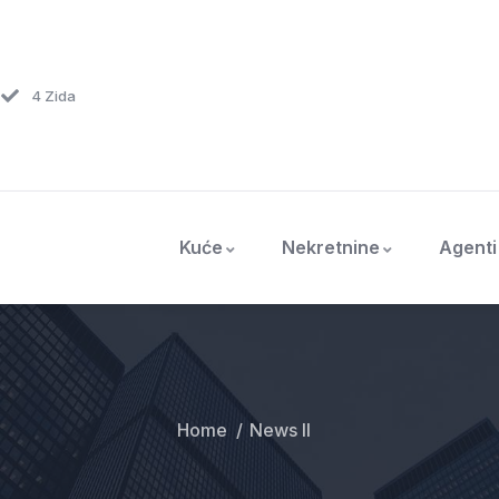
4 Zida
Kuće
Nekretnine
Agenti
Home
News II