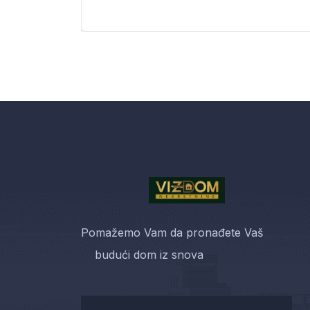
Pomažemo Vam da pronađete Vaš
budući dom iz snova