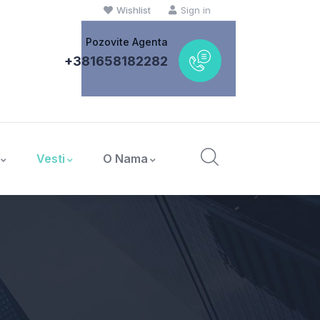
Wishlist
Sign in
Pozovite Agenta
+381658182282
Vesti
O Nama