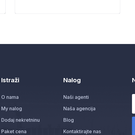
Istraži
Nalog
O nama
Naši agenti
My nalog
Naša agencija
Dodaj nekretninu
Blog
Paket cena
Kontaktirajte nas