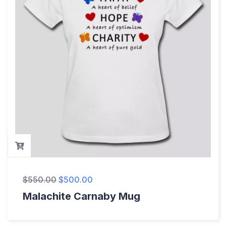
$
550.00
$
500.00
Malachite Carnaby Mug