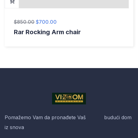
$
850.00
$
700.00
Rar Rocking Arm chair
Pomažemo Vam da pronađete Vaš budući dom
iz snova